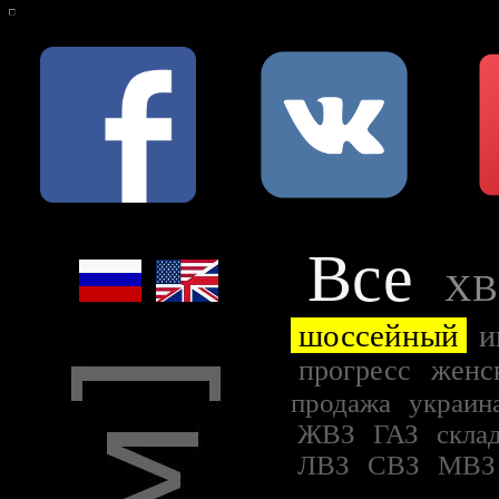
Все
ХВ
шоссейный
и
прогресс
женс
продажа
украин
ЖВЗ
ГАЗ
скла
ЛВЗ
СВЗ
МВ