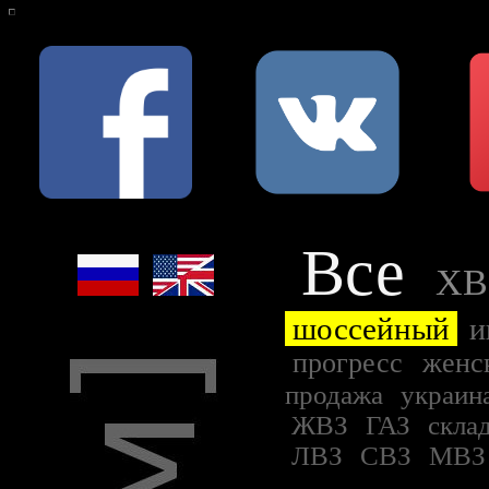
Все
ХВ
шоссейный
и
прогресс
женс
продажа
украин
ЖВЗ
ГАЗ
скла
ЛВЗ
СВЗ
МВ