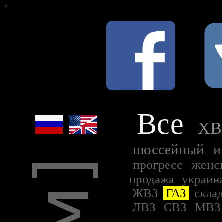
Все
ХВ
шоссейный
и
прогресс
женс
продажа
украин
ЖВЗ
ГАЗ
скла
ЛВЗ
СВЗ
МВ