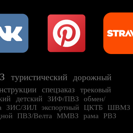
З
туристический
дорожный
нструкции
спецзаказ
трековый
кий
детский
ЗИФ/ПВЗ
обмен/
а
ЗИС/ЗИЛ
экспортный
ЦКТБ
ШВМЗ
дной
ПВЗ/Велта
ММВЗ
рама
РВЗ
З