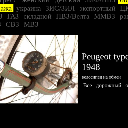
дажа
украина
ЗИС/ЗИЛ
экспортный
Ц
З
ГАЗ
складной
ПВЗ/Велта
ММВЗ
ра
З
СВЗ
МВЗ
Peugeot typ
1948
велосипед на обмен
Все
дорожный
о