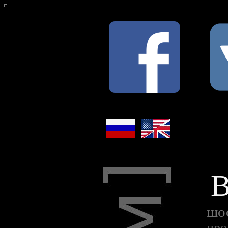
В
шо
про