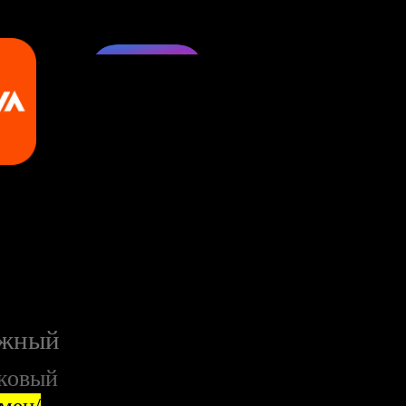
ожный
ковый
мен/