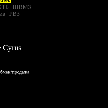
КТБ
ШВМЗ
ма
РВЗ
e Cyrus
бмен/продажа