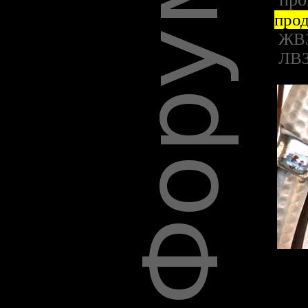
про
ЖВ
ЛВ