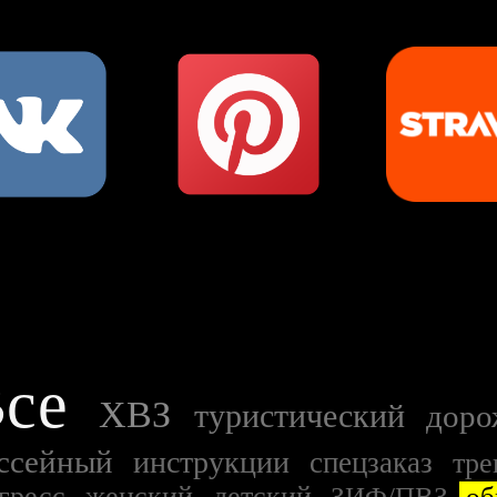
се
ХВЗ
туристический
дор
ссейный
инструкции
спецзаказ
тре
гресс
женский
детский
ЗИФ/ПВЗ
об